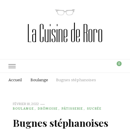
La Cuisine de Roro
0
Accueil
Boulange
Bugnes stéphanoises
FÉVRIER 18, 2022
BOULANGE
DRÔMOISE
PÂTISSERIE
SUCRÉE
Bugnes stéphanoises