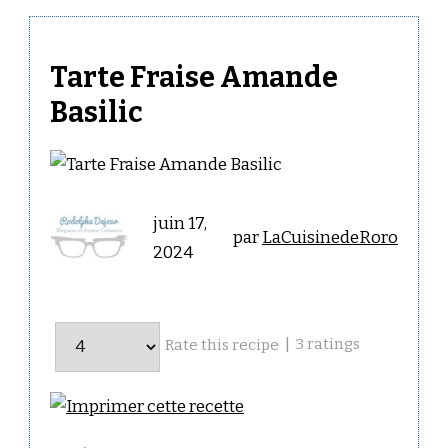
Tarte Fraise Amande
Basilic
juin 17,
par
LaCuisinedeRoro
2024
|
3
ratings
Rate this recipe