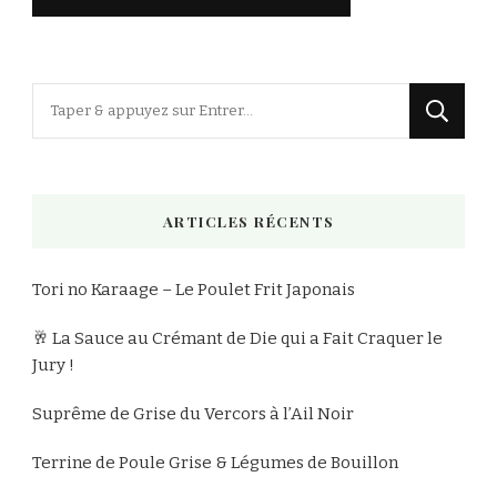
Vous
recherchiez
quelque
chose
ARTICLES RÉCENTS
?
Tori no Karaage – Le Poulet Frit Japonais
🥂 La Sauce au Crémant de Die qui a Fait Craquer le
Jury !
Suprême de Grise du Vercors à l’Ail Noir
Terrine de Poule Grise & Légumes de Bouillon