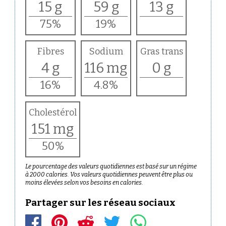
15 g
59 g
13 g
75%
19%
Fibres
Sodium
Gras trans
4 g
116 mg
0 g
16%
4.8%
Cholestérol
151 mg
50%
Le pourcentage des valeurs quotidiennes est basé sur un régime
à 2000 calories. Vos valeurs quotidiennes peuvent être plus ou
moins élevées selon vos besoins en calories.
Partager sur les réseau sociaux