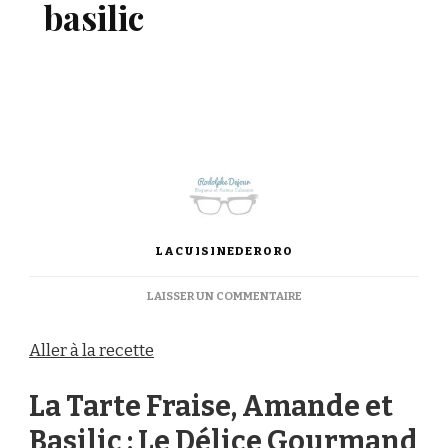
basilic
LACUISINEDERORO
SUR
LAISSER UN COMMENTAIRE
TARTE
AUX
Aller à la recette
FRAISES
ET
BASILIC
La Tarte Fraise, Amande et
Basilic : Le Délice Gourmand