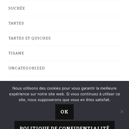
SUCRÉE
TARTES
TARTES ET QUICHES
TISANE
UNCATEGORIZED
VEGAN
Nous utilisons des cookies pour vous garantir la meilleure
expérience sur notre site web. Si vous continuez à utiliser ce
site, nous supposerons que vous en êtes satisfait.
OK
La Cuisine de Roro © Copyright 2013 - 2023 -
Web
Yummy Recipe | Développé par
Blossom
POLITIQUE DE CONFIDENTIALITÉ
Themes
.Propulsé par
WordPress
.