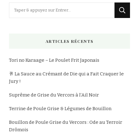
Vous
recherchiez
quelque
chose
ARTICLES RÉCENTS
?
Tori no Karaage – Le Poulet Frit Japonais
🥂 La Sauce au Crémant de Die qui a Fait Craquer le
Jury !
Suprême de Grise du Vercors à l’Ail Noir
Terrine de Poule Grise & Légumes de Bouillon
Bouillon de Poule Grise du Vercors : Ode au Terroir
Drômois