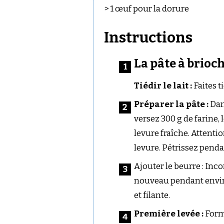
> 1 œuf pour la dorure
Instructions
La pâte à brioc
Tiédir le lait :
Faites t
Préparer la pâte :
Dan
versez 300 g de farine, le
levure fraîche. Attention
levure. Pétrissez pend
Ajouter le beurre : Inc
nouveau pendant envir
et filante.
Première levée :
Form