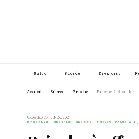
Salée
Sucrée
Drômoise
R
Accueil
Sucrée
Brioche
Brioche à effeuiller
UPDATED ON
JUIN 26, 2024
BOULANGE
BRIOCHE
BRUNCH
CUISINE FAMILIALE