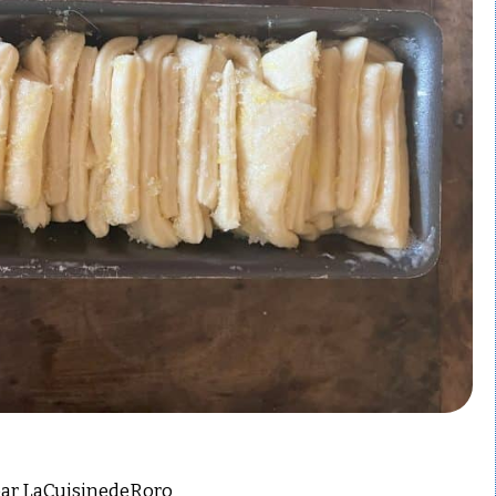
par
LaCuisinedeRoro