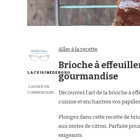
Aller à la recette
Brioche à effeuiller
LACUISINEDERORO
gourmandise
LAISSER UN
Découvrez l’art de la brioche à 
COMMENTAIRE
SUR
cuisine et enchantera vos papilles
BRIOCHE
À
EFFEUILLER
Plongez dans cette recette de b
aux zestes de citron. Parfaite pour
exigeants.