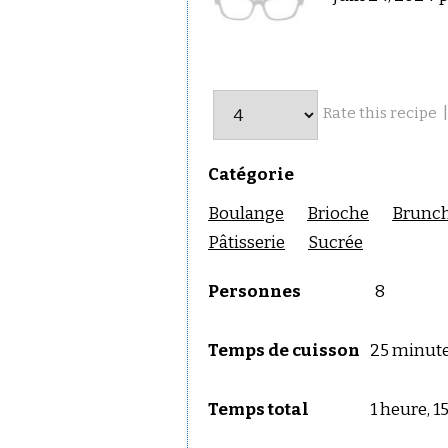
|
Rate this recipe
Catégorie
Boulange
Brioche
Brunc
Pâtisserie
Sucrée
Personnes
8
Temps de cuisson
25 minut
Temps total
1 heure, 