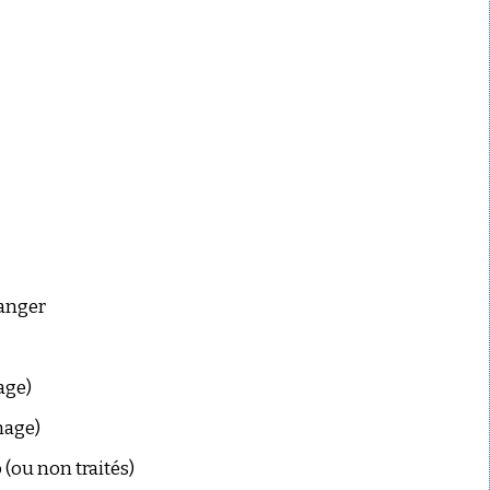
langer
age)
nage)
 (ou non traités)