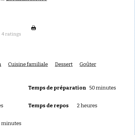
4
ratings
h
Cuisine familiale
Dessert
Goûter
Temps de préparation
50 minutes
es
Temps de repos
2 heures
15 minutes