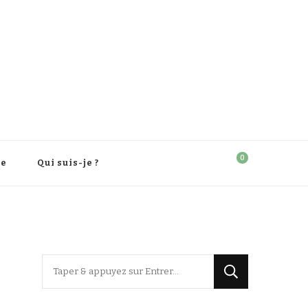
0
re
Qui suis-je ?
Vous
recherchiez
quelque