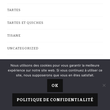
TARTES
TARTES ET QUICHES
TISANE
UNCATEGORIZED
VEGAN
Nous utilisons des cookies pour vous garantir la meilleure
expérience sur notre site web. Si vous continuez à utiliser ce
site, nous supposerons que vous en êtes satisfait.
OK
La Cuisine de Roro © Copyright 2013 - 2023 -
Web
Yummy Recipe | Développé par
Blossom
POLITIQUE DE CONFIDENTIALITÉ
Themes
.Propulsé par
WordPress
.