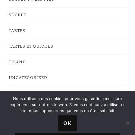
SUCRÉE
TARTES
TARTES ET QUICHES
TISANE
UNCATEGORIZED
VEGAN
Nous utilisons des cookies pour vous garantir la meilleure
expérience sur notre site web. Si vous continuez à utiliser ce
site, nous supposerons que vous en êtes satisfait.
OK
La Cuisine de Roro © Copyright 2013 - 2023 -
Web
Yummy Recipe | Développé par
Blossom