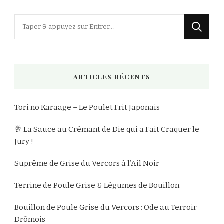
Vous
recherchiez
quelque
chose
ARTICLES RÉCENTS
?
Tori no Karaage – Le Poulet Frit Japonais
🥂 La Sauce au Crémant de Die qui a Fait Craquer le
Jury !
Suprême de Grise du Vercors à l’Ail Noir
Terrine de Poule Grise & Légumes de Bouillon
Bouillon de Poule Grise du Vercors : Ode au Terroir
Drômois