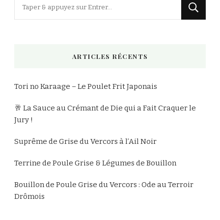
Vous
recherchiez
quelque
chose
ARTICLES RÉCENTS
?
Tori no Karaage – Le Poulet Frit Japonais
🥂 La Sauce au Crémant de Die qui a Fait Craquer le
Jury !
Suprême de Grise du Vercors à l’Ail Noir
Terrine de Poule Grise & Légumes de Bouillon
Bouillon de Poule Grise du Vercors : Ode au Terroir
Drômois