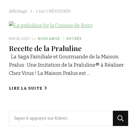
Affichage : 1 - 1 sur 1 RÉSULTATS
MAI 22, 2023
BOULANGE
SUCRÉE
Recette de la Praluline
La Saga Familiale et Gourmande de la Maison
Pralus : Une Imitation de la Praluline® à Réaliser
Chez Vous ! La Maison Pralus est …
LIRE LA SUITE
Vous
recherchiez
quelque