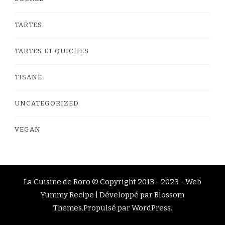
TARTES
TARTES ET QUICHES
TISANE
UNCATEGORIZED
VEGAN
La Cuisine de Roro © Copyright 2013 - 2023 -
Web
Yummy Recipe | Développé par
Blossom
Themes
.Propulsé par
WordPress
.