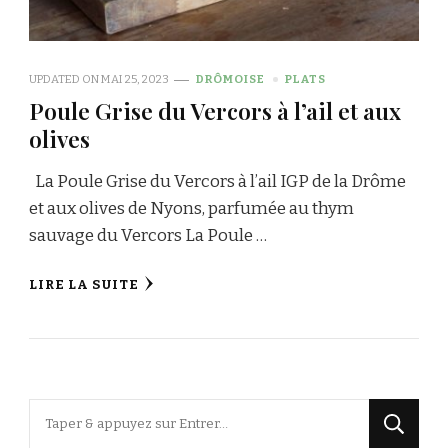
UPDATED ON
MAI 25, 2023
DRÔMOISE
PLATS
Poule Grise du Vercors à l’ail et aux
olives
La Poule Grise du Vercors à l’ail IGP de la Drôme
et aux olives de Nyons, parfumée au thym
sauvage du Vercors La Poule …
LIRE LA SUITE
Vous
recherchiez