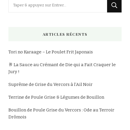
Vous
recherchiez
quelque
chose
ARTICLES RÉCENTS
?
Tori no Karaage – Le Poulet Frit Japonais
🥂 La Sauce au Crémant de Die qui a Fait Craquer le
Jury !
Suprême de Grise du Vercors à l’Ail Noir
Terrine de Poule Grise & Légumes de Bouillon
Bouillon de Poule Grise du Vercors : Ode au Terroir
Drômois