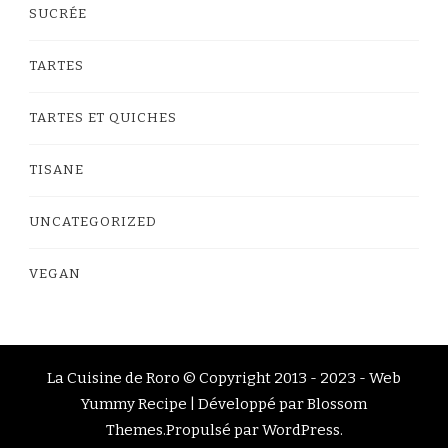
SUCRÉE
TARTES
TARTES ET QUICHES
TISANE
UNCATEGORIZED
VEGAN
La Cuisine de Roro © Copyright 2013 - 2023 -
Web
Yummy Recipe | Développé par
Blossom
Themes
.Propulsé par
WordPress
.