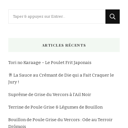
Vous
recherchiez
quelque
chose
ARTICLES RÉCENTS
?
Tori no Karaage – Le Poulet Frit Japonais
🥂 La Sauce au Crémant de Die qui a Fait Craquer le
Jury !
Suprême de Grise du Vercors à l’Ail Noir
Terrine de Poule Grise & Légumes de Bouillon
Bouillon de Poule Grise du Vercors : Ode au Terroir
Drômois