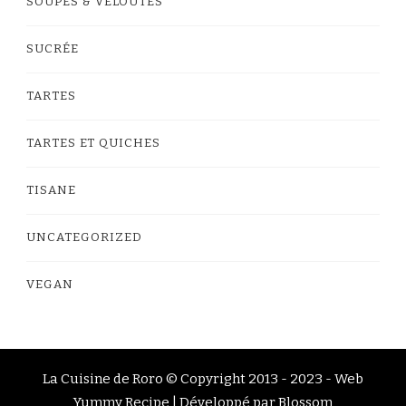
SOUPES & VELOUTÉS
SUCRÉE
TARTES
TARTES ET QUICHES
TISANE
UNCATEGORIZED
VEGAN
La Cuisine de Roro © Copyright 2013 - 2023 -
Web
Yummy Recipe | Développé par
Blossom