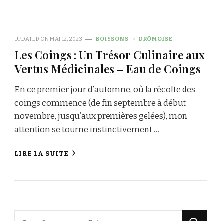
UPDATED ON
MAI 12, 2023
BOISSONS
DRÔMOISE
Les Coings : Un Trésor Culinaire aux
Vertus Médicinales – Eau de Coings
En ce premier jour d’automne, où la récolte des
coings commence (de fin septembre à début
novembre, jusqu’aux premières gelées), mon
attention se tourne instinctivement …
LIRE LA SUITE
Vous