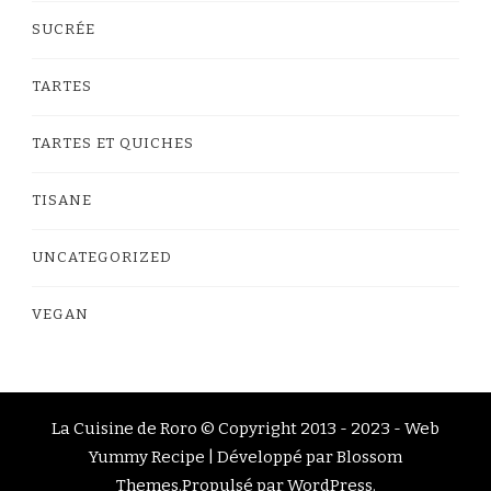
SUCRÉE
TARTES
TARTES ET QUICHES
TISANE
UNCATEGORIZED
VEGAN
La Cuisine de Roro © Copyright 2013 - 2023 -
Web
Yummy Recipe | Développé par
Blossom
Themes
.Propulsé par
WordPress
.