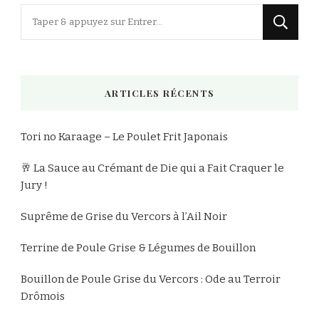
Vous
recherchiez
quelque
chose
ARTICLES RÉCENTS
?
Tori no Karaage – Le Poulet Frit Japonais
🥂 La Sauce au Crémant de Die qui a Fait Craquer le
Jury !
Suprême de Grise du Vercors à l’Ail Noir
Terrine de Poule Grise & Légumes de Bouillon
Bouillon de Poule Grise du Vercors : Ode au Terroir
Drômois