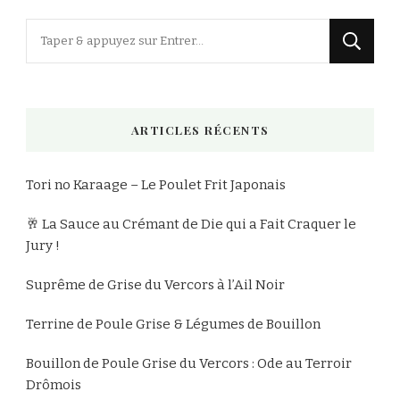
Vous
recherchiez
quelque
chose
ARTICLES RÉCENTS
?
Tori no Karaage – Le Poulet Frit Japonais
🥂 La Sauce au Crémant de Die qui a Fait Craquer le
Jury !
Suprême de Grise du Vercors à l’Ail Noir
Terrine de Poule Grise & Légumes de Bouillon
Bouillon de Poule Grise du Vercors : Ode au Terroir
Drômois