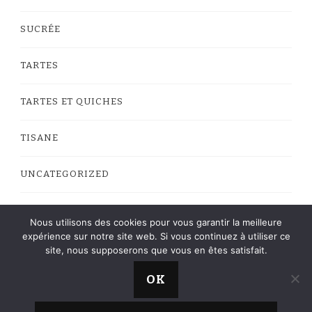
SUCRÉE
TARTES
TARTES ET QUICHES
TISANE
UNCATEGORIZED
VEGAN
Nous utilisons des cookies pour vous garantir la meilleure
expérience sur notre site web. Si vous continuez à utiliser ce
site, nous supposerons que vous en êtes satisfait.
OK
La Cuisine de Roro © Copyright 2013 - 2023 -
Web
Yummy Recipe | Développé par
Blossom