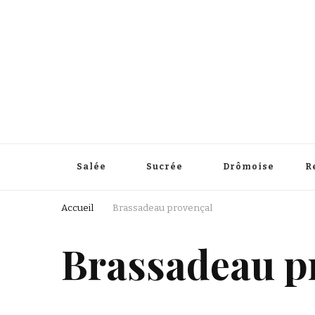
Salée
Sucrée
Drômoise
R
Accueil
Brassadeau provençal
Brassadeau p