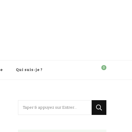
0
re
Qui suis-je ?
Vous
recherchiez
quelque
chose