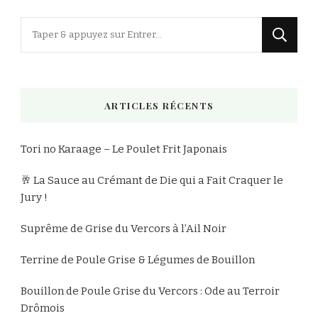
Vous
recherchiez
quelque
chose
ARTICLES RÉCENTS
?
Tori no Karaage – Le Poulet Frit Japonais
🥂 La Sauce au Crémant de Die qui a Fait Craquer le
Jury !
Suprême de Grise du Vercors à l’Ail Noir
Terrine de Poule Grise & Légumes de Bouillon
Bouillon de Poule Grise du Vercors : Ode au Terroir
Drômois