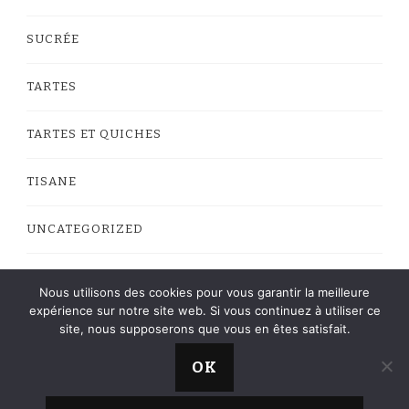
SUCRÉE
TARTES
TARTES ET QUICHES
TISANE
UNCATEGORIZED
VEGAN
Nous utilisons des cookies pour vous garantir la meilleure
expérience sur notre site web. Si vous continuez à utiliser ce
site, nous supposerons que vous en êtes satisfait.
OK
La Cuisine de Roro © Copyright 2013 - 2023 -
Web
Yummy Recipe | Développé par
Blossom