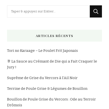
Vous
recherchiez
quelque
chose
ARTICLES RÉCENTS
?
Tori no Karaage – Le Poulet Frit Japonais
🥂 La Sauce au Crémant de Die qui a Fait Craquer le
Jury !
Suprême de Grise du Vercors à l’Ail Noir
Terrine de Poule Grise & Légumes de Bouillon
Bouillon de Poule Grise du Vercors : Ode au Terroir
Drômois