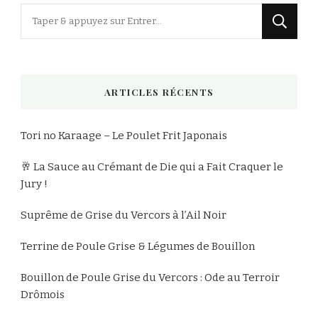
Vous
recherchiez
quelque
chose
ARTICLES RÉCENTS
?
Tori no Karaage – Le Poulet Frit Japonais
🥂 La Sauce au Crémant de Die qui a Fait Craquer le
Jury !
Suprême de Grise du Vercors à l’Ail Noir
Terrine de Poule Grise & Légumes de Bouillon
Bouillon de Poule Grise du Vercors : Ode au Terroir
Drômois