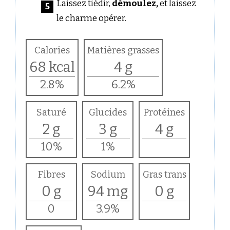
Laissez tiédir,
démoulez,
et laissez
le charme opérer.
Calories
Matières grasses
68 kcal
4 g
2.8%
6.2%
Saturé
Glucides
Protéines
2 g
3 g
4 g
10%
1%
Fibres
Sodium
Gras trans
0 g
94 mg
0 g
0
3.9%