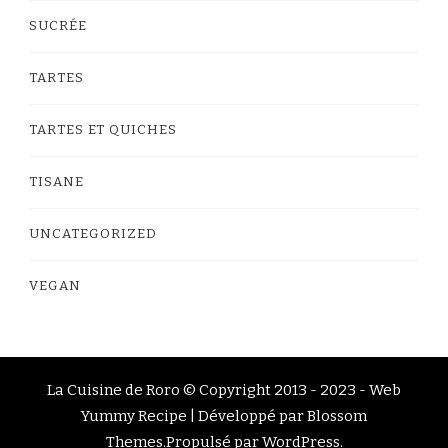
SUCRÉE
TARTES
TARTES ET QUICHES
TISANE
UNCATEGORIZED
VEGAN
La Cuisine de Roro © Copyright 2013 - 2023 -
Web
Yummy Recipe | Développé par
Blossom
Themes
.Propulsé par
WordPress
.