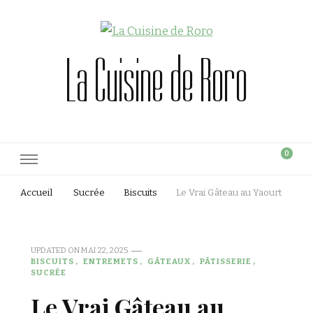
La Cuisine de Roro
0
Accueil
Sucrée
Biscuits
Le Vrai Gâteau au Yaourt
UPDATED ON
MAI 22, 2025
BISCUITS
ENTREMETS
GÂTEAUX
PÂTISSERIE
SUCRÉE
Le Vrai Gâteau au