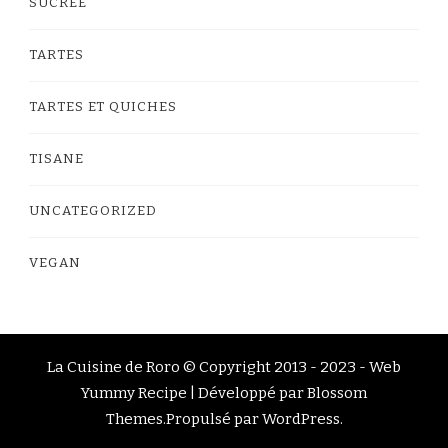
SUCRÉE
TARTES
TARTES ET QUICHES
TISANE
UNCATEGORIZED
VEGAN
La Cuisine de Roro © Copyright 2013 - 2023 -
Web
Yummy Recipe | Développé par
Blossom
Themes
.Propulsé par
WordPress
.